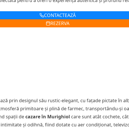
roiectată pentru a oferi o experiență autentică și profund re
CONTACTEAZĂ
REZERVA
 prin designul său rustic-elegant, cu fațade pictate în alb 
atmosferă primitoare și plină de farmec, transportându-și oasp
ind spații de
cazare în Murighiol
care sunt atât cochete, cât
imitate și odihnă, fiind dotate cu aer condiționat, televizor