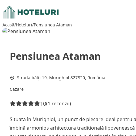
Sari
la
conținut
Acasă
/
Hoteluri
/
Pensiunea Ataman
Pensiunea Ataman
Strada bălți 19, Murighiol 827820, România
Cazare
10
(1 recenzii)
Situată în Murighiol, un punct de plecare ideal pentru
îmbină armonios arhitectura tradițională lipovenească c