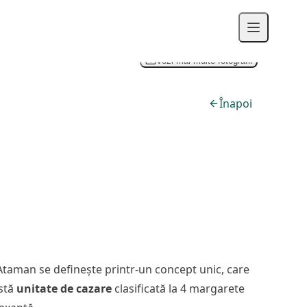
Vezi mai multe fotografii
Înapoi
 Ataman se definește printr-un concept unic, care
astă
unitate de cazare
clasificată la 4 margarete