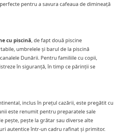
i perfecte pentru a savura cafeaua de dimineață
ne cu piscină
, de fapt două piscine
abile, umbrelele și barul de la piscină
analele Dunării. Pentru familiile cu copii,
treze în siguranță, în timp ce părinții se
nental, inclus în prețul cazării, este pregătit cu
unii este renumit pentru preparatele sale
e pește, pește la grătar sau diverse alte
ri autentice într-un cadru rafinat și primitor.