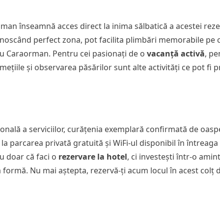
an înseamnă acces direct la inima sălbatică a acestei rezer
unoscând perfect zona, pot facilita plimbări memorabile pe ca
au Caraorman. Pentru cei pasionați de o
vacanță activă
, pe
țiile și observarea păsărilor sunt alte activități ce pot fi 
ională a serviciilor, curățenia exemplară confirmată de oaspe
 parcarea privată gratuită și WiFi-ul disponibil în întreaga 
u doar că faci o
rezervare la hotel
, ci investești într-o ami
ră formă. Nu mai aștepta, rezervă-ți acum locul în acest colț