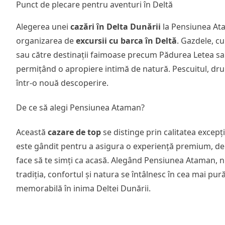
Punct de plecare pentru aventuri în Deltă
Alegerea unei
cazări în Delta Dunării
la Pensiunea Atam
organizarea de
excursii cu barca în Deltă
. Gazdele, c
sau către destinații faimoase precum Pădurea Letea s
permițând o apropiere intimă de natură. Pescuitul, drume
într-o nouă descoperire.
De ce să alegi Pensiunea Ataman?
Această
cazare de top
se distinge prin calitatea excepț
este gândit pentru a asigura o experiență premium, de la
face să te simți ca acasă. Alegând Pensiunea Ataman, n
tradiția, confortul și natura se întâlnesc în cea mai pu
memorabilă în inima Deltei Dunării.