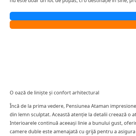
nu este doar un loc de popas, ci o destinație în sine, p
O oază de liniște și confort arhitectural
Încă de la prima vedere, Pensiunea Ataman impresionează
din lemn sculptat. Această atenție la detalii creează o 
Interioarele continuă aceeași linie a bunului gust, ofer
camere duble este amenajată cu grijă pentru a asigura int