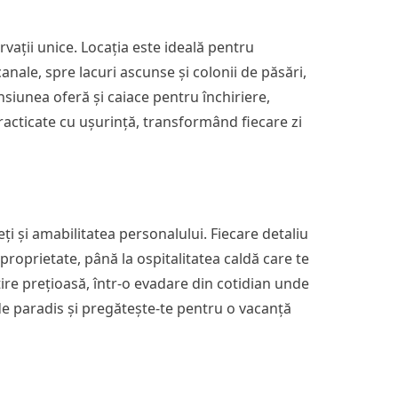
vații unice. Locația este ideală pentru
nale, spre lacuri ascunse și colonii de păsări,
nsiunea oferă și caiace pentru închiriere,
practicate cu ușurință, transformând fiecare zi
ți și amabilitatea personalului. Fiecare detaliu
proprietate, până la ospitalitatea caldă care te
ntire prețioasă, într-o evadare din cotidian unde
 de paradis și pregătește-te pentru o vacanță