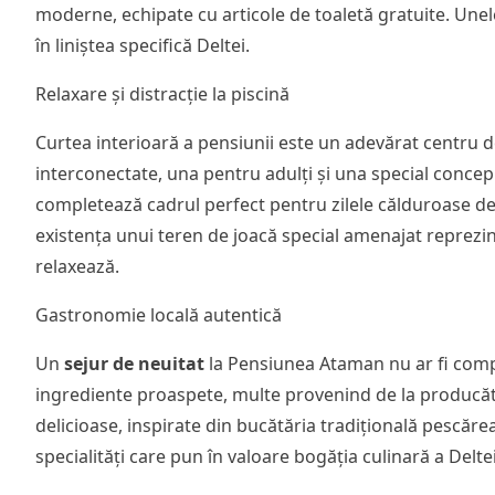
moderne, echipate cu articole de toaletă gratuite. Une
în liniștea specifică Deltei.
Relaxare și distracție la piscină
Curtea interioară a pensiunii este un adevărat centru de
interconectate, una pentru adulți și una special concepu
completează cadrul perfect pentru zilele călduroase de v
existența unui teren de joacă special amenajat reprezint
relaxează.
Gastronomie locală autentică
Un
sejur de neuitat
la Pensiunea Ataman nu ar fi comple
ingrediente proaspete, multe provenind de la producăto
delicioase, inspirate din bucătăria tradițională pescăre
specialități care pun în valoare bogăția culinară a Delte